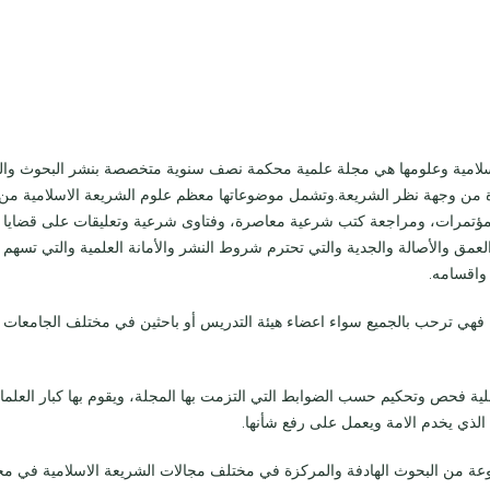
ISSN 2708-5961
الاسلامية وعلومها هي مجلة علمية محكمة نصف سنوية متخصصة بنشر البحوث وال
ة من وجهة نظر الشريعة.وتشمل موضوعاتها معظم علوم الشريعة الاسلامية من 
لمؤتمرات، ومراجعة كتب شرعية معاصرة، وفتاوى شرعية وتعليقات على قضايا علم
العمق والأصالة والجدية والتي تحترم شروط النشر والأمانة العلمية والتي تس
واقسامه.
 فهي ترحب بالجميع سواء اعضاء هيئة التدريس أو باحثين في مختلف الجامعات و
ية فحص وتحكيم حسب الضوابط التي التزمت بها المجلة، ويقوم بها كبار العلما
 الذي يخدم الامة ويعمل على رفع شأنها.
 من البحوث الهادفة والمركزة في مختلف مجالات الشريعة الاسلامية في محاو