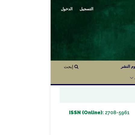
التسجيل
الدخول
م النشر
إبحث
ISSN (Online):
2708-5961