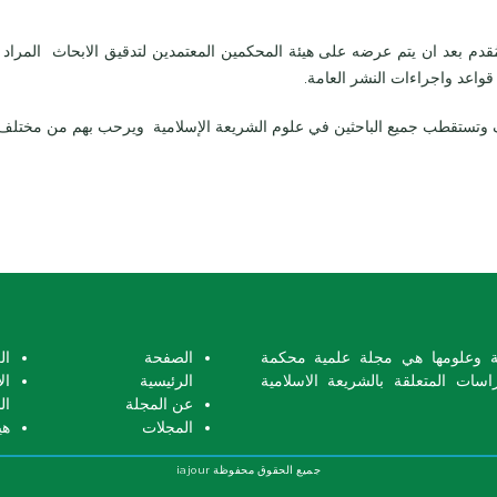
 بعد ان يتم عرضه على هيئة المحكمين المعتمدين لتدقيق الابحاث المراد نش
قواعد واجراءات النشر العامة.
تستقطب جميع الباحثين في علوم الشريعة الإسلامية ويرحب بهم من مختلف دول 
امية وعلومها هي مجلة علمية محكمة
الصفحة
ال
ات المتعلقة بالشريعة الاسلامية
الرئيسية
ال
عن المجلة
ال
المجلات
هي
جميع الحقوق محفوظة
iajour