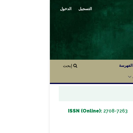
التسجيل
الدخول
الفهرسة
إبحث
ISSN (Online):
2708-7263