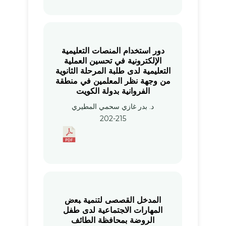
دور استخدام المنصات التعليمية
الإلكترونية في تحسين العملية
التعليمية لدى طلبة ‏المرحلة الثانوية
من وجهة نظر المعلمين في منطقة
الفروانية بدولة الكويت
د. بدر غازي سحمي المطيري
202-215
المدخل القصصى ﻟﺘﻨﻤﻴﺔ ﺒﻌﺽ
ﺍﻟﻤﻬﺎﺭﺍﺕ ﺍﻻﺠﺘﻤﺎﻋﻴﺔ لدى طفل
الروضة بمحافظة الطائف