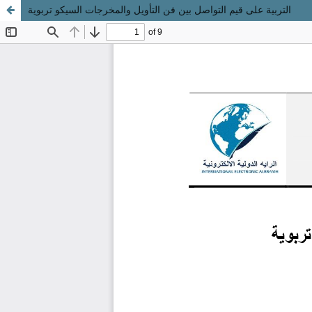
التربية على قيم التواصل بين فن التأويل والمخرجات السيكو تربوية