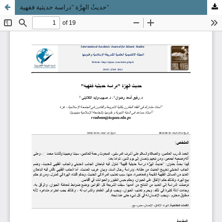
حديثُ الهِرَّة "دراسة حديثية فقهية"