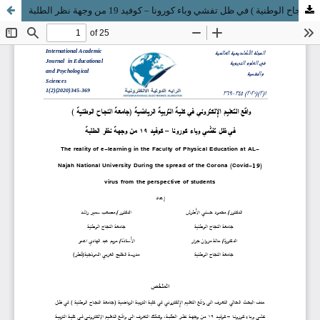
واقع التعليم الإلكتروني في كلية التربية الرياضية (جامعة النجاح الوطنية ) في ظل تفشي وباء كورونا – كوفيد 19 من وجهة نظر الطلبة